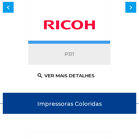
P311
ALHES
VER MAIS DETALHES
VER 
Impressoras Coloridas